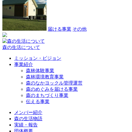
届ける事業
その他
森の生活について
ミッション・ビジョン
事業紹介
森林体験事業
森林環境教育事業
森のなかヨックル管理運営
森のめぐみを届ける事業
森のまちづくり事業
伝える事業
メンバー紹介
森の生活物語
実績・報告
団体概要