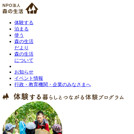
体験する
泊まる
使う
森の生活
だより
森の生活
について
お知らせ
イベント情報
行政・教育機関・企業のみなさまへ